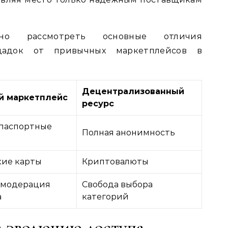
но рассмотреть основные отличия
ощадок от привычных маркетплейсов в
Децентрализованный
 маркетплейс
ресурс
 паспортные
Полная анонимность
кие карты
Криптовалюты
 модерация
Свобода выбора
а
категорий
а эволюцию доступа