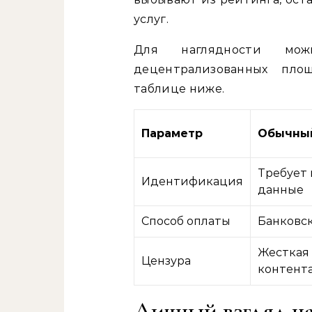
услуг.
Для наглядности мож
децентрализованных пл
таблице ниже.
Параметр
Обычный
Требует
Идентификация
данные
Способ оплаты
Банковс
Жесткая
Цензура
контент
Личный взгляд н