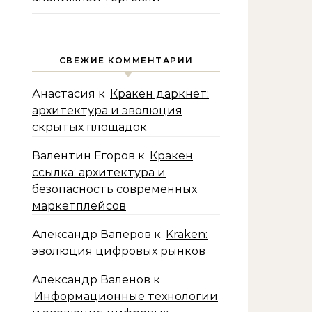
СВЕЖИЕ КОММЕНТАРИИ
Анастасия
к
Кракен даркнет:
архитектура и эволюция
скрытых площадок
Валентин Егоров
к
Кракен
ссылка: архитектура и
безопасность современных
маркетплейсов
Александр Ваперов
к
Kraken:
эволюция цифровых рынков
Александр Валенов
к
Информационные технологии