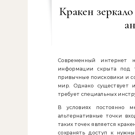
Кракен зеркало
а
Современный интернет напоминает айсберг, где большая часть
информации скрыта под т
привычные поисковики и со
мир. Однако существует и
требует специальных инстр
В условиях постоянно м
альтернативные точки вхо
таких точек является краке
сохранять доступ к нужн