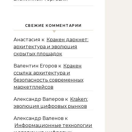
СВЕЖИЕ КОММЕНТАРИИ
Анастасия
к
Кракен даркнет:
архитектура и эволюция
скрытых площадок
Валентин Егоров
к
Кракен
ссылка: архитектура и
безопасность современных
маркетплейсов
Александр Ваперов
к
Kraken:
эволюция цифровых рынков
Александр Валенов
к
Информационные технологии