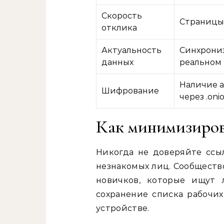
Скорость
Страницы 
отклика
Актуальность
Синхрониз
данных
реальном 
Наличие а
Шифрование
через .oni
Как минимизиров
Никогда не доверяйте ссы
незнакомых лиц. Сообществ
новичков, которые ищут 
сохранение списка рабочи
устройстве.