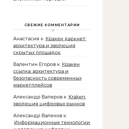
СВЕЖИЕ КОММЕНТАРИИ
Анастасия
к
Кракен даркнет:
архитектура и эволюция
скрытых площадок
Валентин Егоров
к
Кракен
ссылка: архитектура и
безопасность современных
маркетплейсов
Александр Ваперов
к
Kraken:
эволюция цифровых рынков
Александр Валенов
к
Информационные технологии